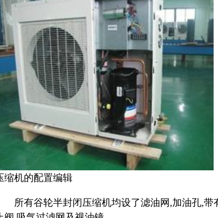
压缩机的配置编辑
所有谷轮半封闭压缩机均设了滤油网,加油孔,带
止阀,吸气过滤网及视油镜。