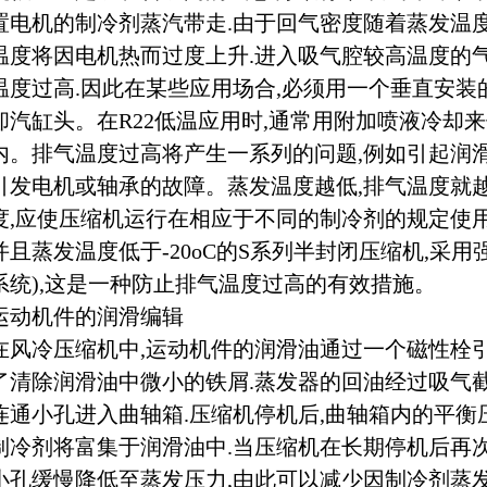
置电机的制冷剂蒸汽带走.由于回气密度随着蒸发温
温度将因电机热而过度上升.进入吸气腔较高温度的
温度过高.因此在某些应用场合,必须用一个垂直安装的风量
却汽缸头。在R22低温应用时,通常用附加喷液冷却
内。排气温度过高将产生一系列的问题,例如引起润
引发电机或轴承的故障。蒸发温度越低,排气温度就
度,应使压缩机运行在相应于不同的制冷剂的规定使用
并且蒸发温度低于-20oC的S系列半封闭压缩机,采用
系统),这是一种防止排气温度过高的有效措施。
运动机件的润滑编辑
在风冷压缩机中,运动机件的润滑油通过一个磁性栓
了清除润滑油中微小的铁屑.蒸发器的回油经过吸气
连通小孔进入曲轴箱.压缩机停机后,曲轴箱内的平衡
制冷剂将富集于润滑油中.当压缩机在长期停机后再
小孔缓慢降低至蒸发压力,由此可以减少因制冷剂蒸