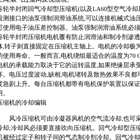
谷轮半封闭回气冷却型压缩机(以及LA60型空气冷
检测接口的油泵强制润滑油系统,可以连接机械式油压
可使用电子油压差控制器。油泵强制润滑油系统必
谷轮半封闭压缩机电机覆有防止润滑油和制冷剂渗
体,转子则直接固定在压缩机主轴上。电机的冷却极
的使用寿命。一般而言,电机绕组最适合的温度为70 C至9
电机的承载能力取决于它的运转温度,如果绝缘层承
坏。电压过度波动,缺相,电机堵转及散热效果不良都
度急剧上升。每台压缩机都带有电机保护装置以保
用。
压缩机的冷却编辑
风冷压缩机可由冷凝器风机的空气流冷却,也可采
冷却;冷却风必须要直接吹向压缩机。回气冷却型压
机被经过定子和转子间的气态制冷剂冷却。回气冷