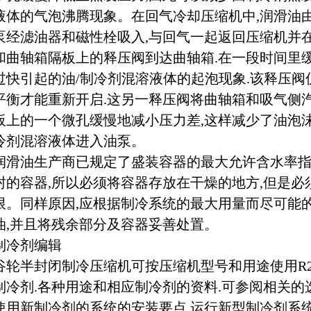
液体的气泡沸腾现象。在回气冷却压缩机中,润滑油
泵经滤油器和磁性栓吸入,与回气一起返回压缩机并
和曲轴箱隔板上的释压阀到达曲轴箱.在一段时间里
过快引起的油/制冷剂混溶液体的起泡现象.该释压
平衡才能重新开启.这另一释压阀将曲轴箱和吸气侧
板上的一个微孔缓慢地减小压力差,这样减少了油泡
冷剂混溶液体进入油泵。
润滑油生产商已规定了盛装容器的最大允许含水率
封的容器,所以必须将容器存放在干燥的地方,但是
限。同样原因,应根据制冷系统的最大用量而尽可能
油,并且将残余部分及容器妥善处置。
制冷剂编辑
谷轮半封闭制冷压缩机可按压缩机型号和用途使用R22，R5
制冷剂.各种用途和相应制冷剂的资料.可参阅相关的
使用新制冷剂的系统的安装要点 运行新型制冷剂系