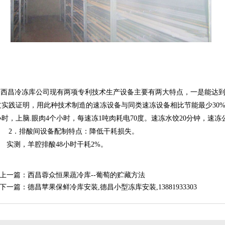
   西昌冷冻库公司现有两项专利技术生产设备主要有两大特点，一是能达
过实践证明，用此种技术制造的速冻设备与同类速冻设备相比节能最少30
小时，上脑.眼肉4个小时，每速冻1吨肉耗电70度。速冻水饺20分钟，速
　　2．排酸间设备配制特点：降低干耗损失。
     实测，羊腔排酸48小时干耗2%。
上一篇：
西昌蓉众恒果蔬冷库--葡萄的贮藏方法
下一篇：
德昌苹果保鲜冷库安装,德昌小型冻库安装,13881933303